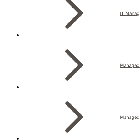
IT Manag
Managed I
Managed 