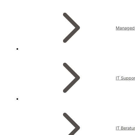
Managed 
IT Suppor
IT Beratu