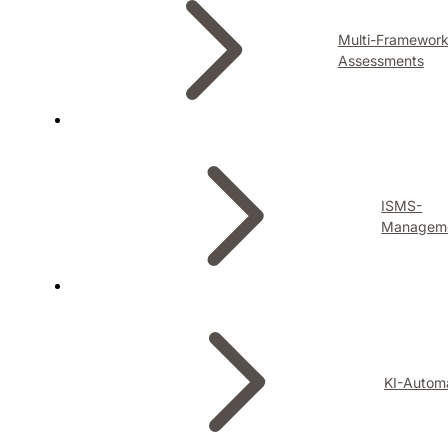
Multi-Framewor
Assessments
ISMS-
Managem
KI-Autom