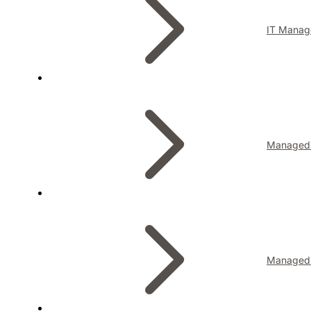
IT Manag
Managed I
Managed 