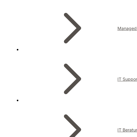
Managed 
IT Suppor
IT Beratu