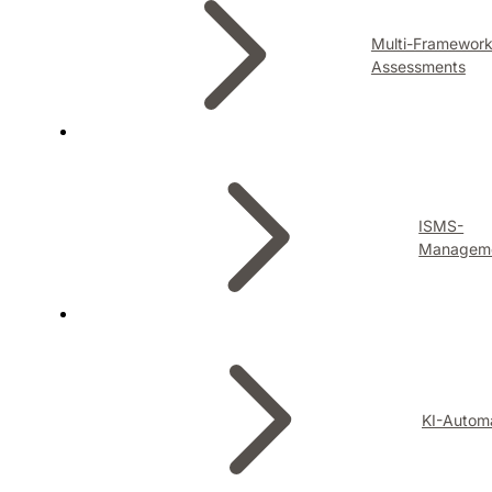
Multi-Framewor
Assessments
ISMS-
Managem
KI-Autom