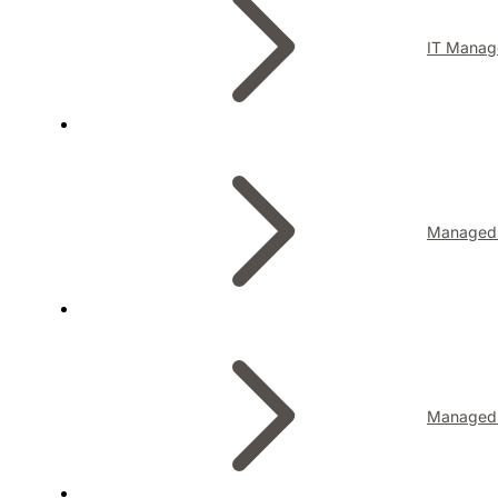
IT Manag
Managed I
Managed 