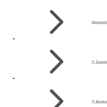
Managed 
IT Suppor
IT Beratu