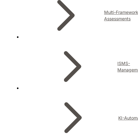
Multi-Framewor
Assessments
ISMS-
Managem
KI-Autom