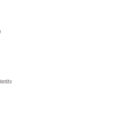
e
entity