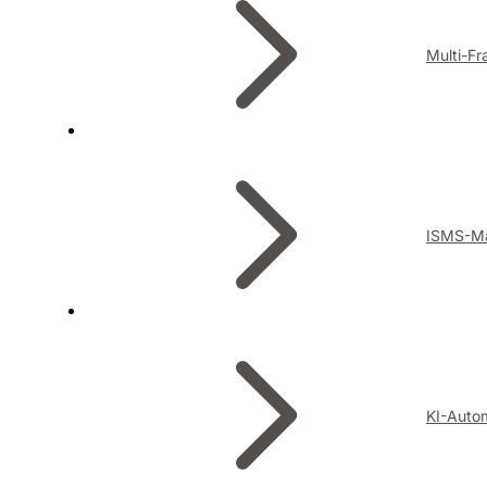
Multi-F
ISMS-M
KI-Auto