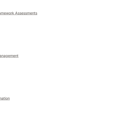
ramework Assessments
anagement
mation