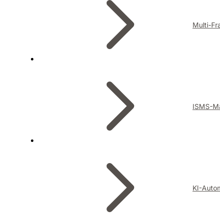
Multi-F
ISMS-M
KI-Auto