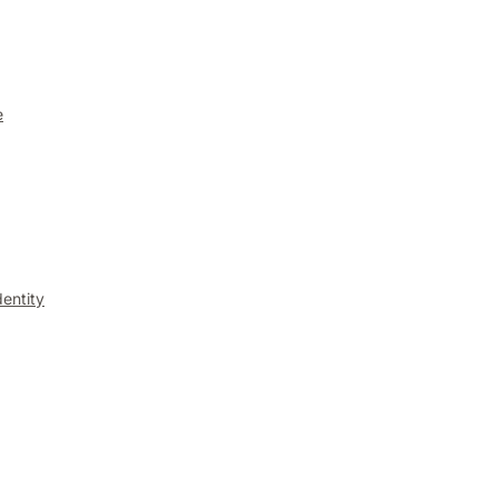
e
entity