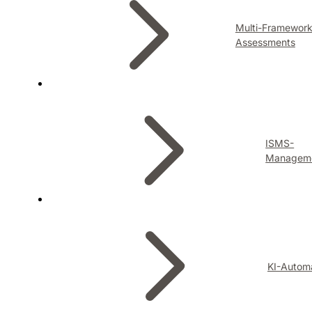
Multi-Framewor
Assessments
ISMS-
Managem
KI-Autom