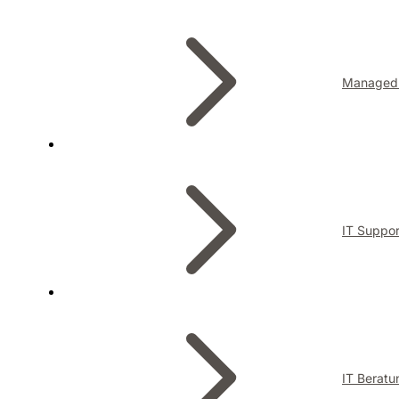
Managed 
IT Suppor
IT Beratu