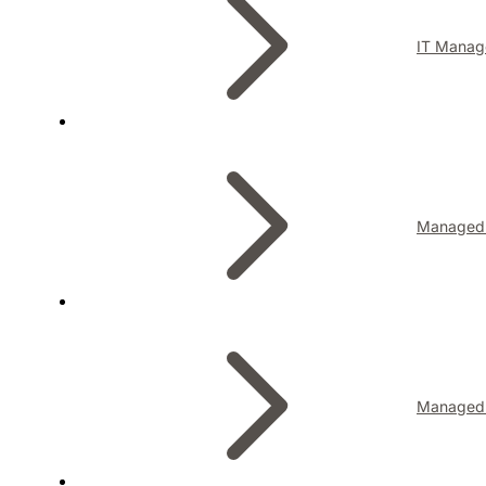
IT Manag
Managed I
Managed 