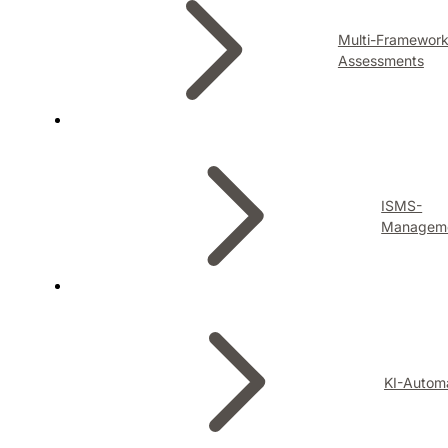
Multi-Framewor
Assessments
ISMS-
Managem
KI-Autom