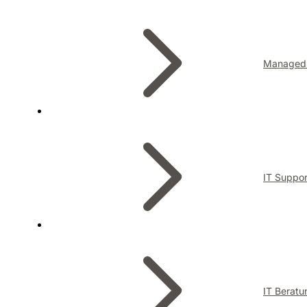
Managed 
IT Suppor
IT Beratu