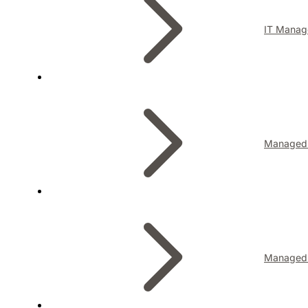
IT Manag
Managed I
Managed 