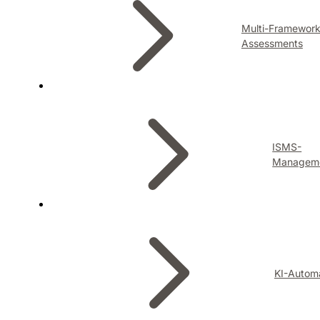
Multi-Framewor
Assessments
ISMS-
Managem
KI-Autom