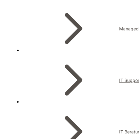
Managed 
IT Suppor
IT Beratu