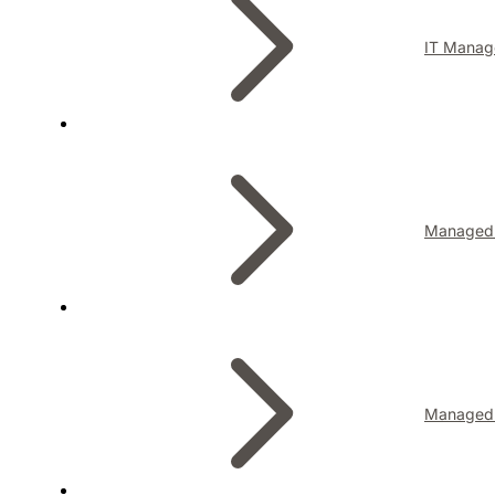
IT Manag
Managed I
Managed 